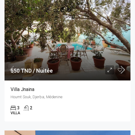
550 TND / Nuitée
Villa Jnaina
Houmt Souk, Djerba, Médenine
3
2
VILLA