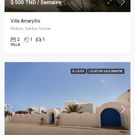
3 500 TND / Semaine
Villa Amaryllis
Midoun, Djerba, Tunisie
2
1
1
VILLA
À LOUER
LOCATION SAISONNIÈRE