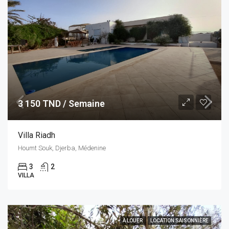
3 150 TND / Semaine
Villa Riadh
Houmt Souk, Djerba, Médenine
3
2
VILLA
À LOUER
LOCATION SAISONNIÈRE