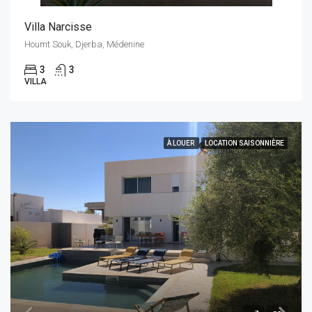
Villa Narcisse
Houmt Souk, Djerba, Médenine
3
3
VILLA
À LOUER
LOCATION SAISONNIÈRE