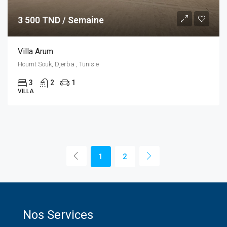
3 500 TND / Semaine
Villa Arum
Houmt Souk, Djerba , Tunisie
3
2
1
VILLA
1
2
Nos Services