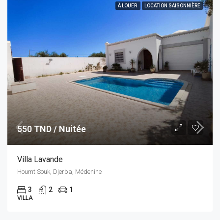
À LOUER
LOCATION SAISONNIÈRE
550 TND / Nuitée
Villa Lavande
Houmt Souk, Djerba, Médenine
3
2
1
VILLA