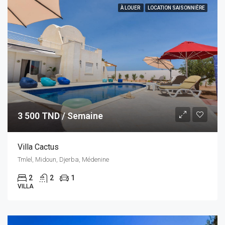
À LOUER
LOCATION SAISONNIÈRE
3 500 TND / Semaine
Villa Cactus
Tmlel, Midoun, Djerba, Médenine
2
2
1
VILLA