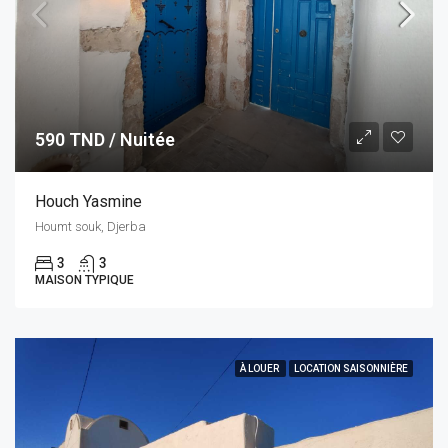
590 TND / Nuitée
Houch Yasmine
Houmt souk, Djerba
3
3
MAISON TYPIQUE
À LOUER
LOCATION SAISONNIÈRE