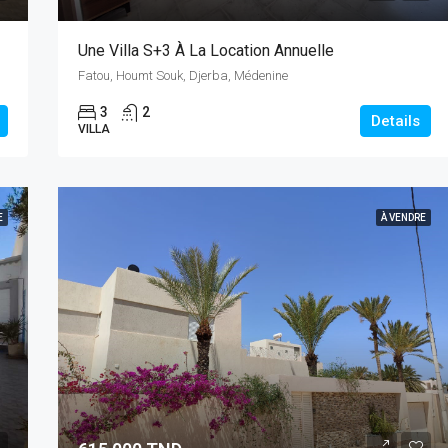
Une Villa S+3 À La Location Annuelle
Fatou, Houmt Souk, Djerba, Médenine
3
2
Details
VILLA
E
À VENDRE