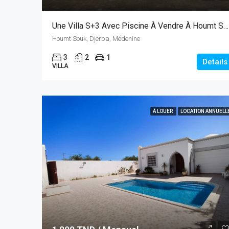
Une Villa S+3 Avec Piscine À Vendre À Houmt Souk
Houmt Souk, Djerba, Médenine
3
2
1
Details
VILLA
À LOUER
LOCATION ANNUELL