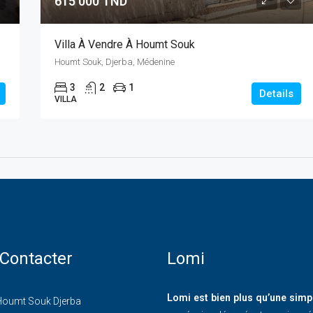
615 000 TND
Villa À Vendre À Houmt Souk
Houmt Souk, Djerba, Médenine
3
2
1
Details
VILLA
Contacter
Lomi
Lomi est bien plus qu’une simp
oumt Souk Djerba