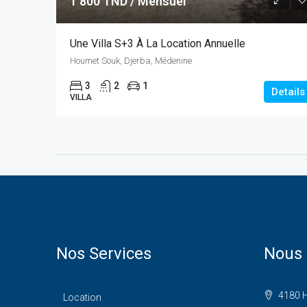
1 800 TND / Mensuel
Une Villa S+3 À La Location Annuelle
Houmet Souk, Djerba, Médenine
3
2
1
Details
VILLA
Nos Services
Nous 
4180 H
Location