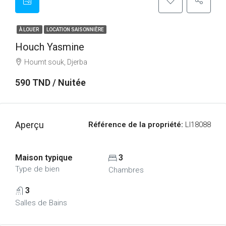
À LOUER
LOCATION SAISONNIÈRE
Houch Yasmine
Houmt souk, Djerba
590 TND / Nuitée
Aperçu
Référence de la propriété:
LI18088
Maison typique
3
Type de bien
Chambres
3
Salles de Bains