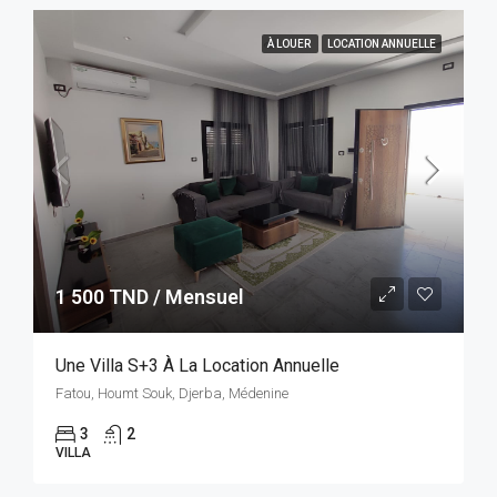
À LOUER
LOCATION ANNUELLE
1 500 TND / Mensuel
Une Villa S+3 À La Location Annuelle
Fatou, Houmt Souk, Djerba, Médenine
3
2
VILLA