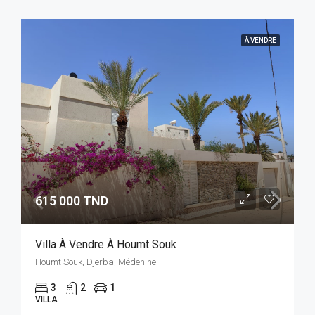
À VENDRE
615 000 TND
Villa À Vendre À Houmt Souk
Houmt Souk, Djerba, Médenine
3
2
1
VILLA