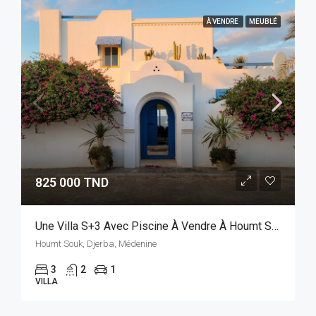
À VENDRE
MEUBLÉ
825 000 TND
Une Villa S+3 Avec Piscine À Vendre À Houmt Souk
Houmt Souk, Djerba, Médenine
3
2
1
VILLA