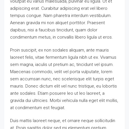
volutpat eu varius malesuada, pulvinar eu ligula. Ut et
adipiscing erat. Curabitur adipiscing erat vel libero
tempus congue. Nam pharetra interdum vestibulum.
Aenean gravida mi non aliquet porttitor. Praesent
dapibus, nisi a faucibus tincidunt, quam dolor
condimentum metus, in convallis libero ligula ut eros.
Proin suscipit, ex non sodales aliquam, ante mauris
laoreet felis, vitae fermentum ligula nibh ut ex. Vivamus
sem magna, iaculis ut pretium ac, tincidunt vel ipsum.
Maecenas commodo, velit vel porta vulputate, lorem
sem accumsan nunc, nec scelerisque elit turpis eget
mauris. Donec dictum elit vel nunc tristique, eu lobortis
ante sodales. Etiam posuere leo ut leo laoreet, a
gravida dui ultricies. Morbi vehicula nulla eget elit mollis,
at condimentum est feugiat.
Duis mattis laoreet neque, et ornare neque sollicitudin
at. Proin sagittis dolor sed mi elementum pretium.