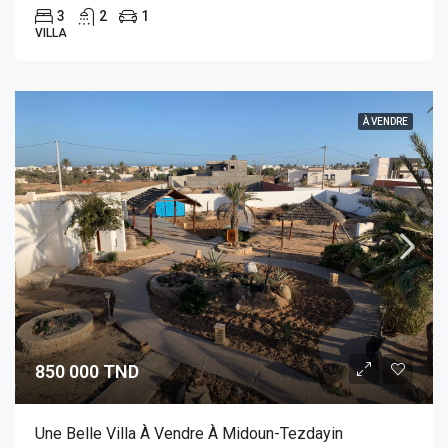
3
2
1
VILLA
À VENDRE
850 000 TND
Une Belle Villa À Vendre À Midoun-Tezdayin