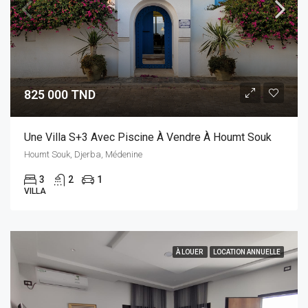
825 000 TND
Une Villa S+3 Avec Piscine À Vendre À Houmt Souk
Houmt Souk, Djerba, Médenine
3
2
1
VILLA
À LOUER
LOCATION ANNUELLE