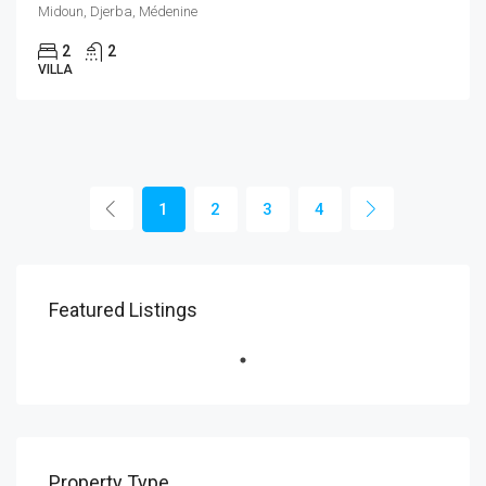
Midoun, Djerba, Médenine
2
2
VILLA
1
2
3
4
Featured Listings
Property Type