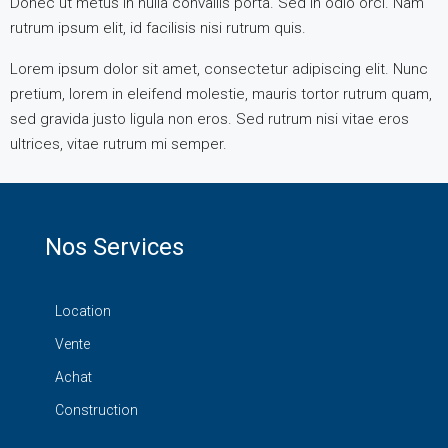
Donec ut metus in nulla convallis porta. Sed in odio orci. Nam
rutrum ipsum elit, id facilisis nisi rutrum quis.
Lorem ipsum dolor sit amet, consectetur adipiscing elit. Nunc
pretium, lorem in eleifend molestie, mauris tortor rutrum quam,
sed gravida justo ligula non eros. Sed rutrum nisi vitae eros
ultrices, vitae rutrum mi semper.
Nos Services
Location
Vente
Achat
Construction