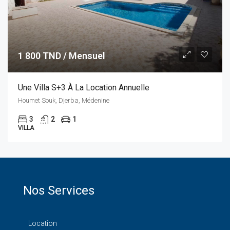
1 800 TND / Mensuel
Une Villa S+3 À La Location Annuelle
Houmet Souk, Djerba, Médenine
3
2
1
VILLA
Nos Services
Location