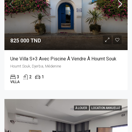
825 000 TND
Une Villa S+3 Avec Piscine À Vendre À Houmt Souk
Houmt Souk, Djerba, Médenine
3
2
1
VILLA
À LOUER
LOCATION ANNUELLE